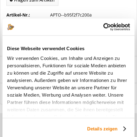
Artikel-Nr.:
APTO--b95f2f7c200a
Vorteile
Kostenloser Versand ab € 2000,- Bestellwert
Versand mit eigener Spedition
Diese Webseite verwendet Cookies
Wir verwenden Cookies, um Inhalte und Anzeigen zu
Beschreibung
personalisieren, Funktionen für soziale Medien anbieten
Windfangelemente online am Bildschirm konfigurieren und
zu können und die Zugriffe auf unsere Website zu
einbaufertig bestellen. In wenigen...
mehr
analysieren. Außerdem geben wir Informationen zu Ihrer
Verwendung unserer Website an unsere Partner für
Bewertungen
0
soziale Medien, Werbung und Analysen weiter. Unsere
Bewertungen lesen, schreiben und diskutieren...
mehr
Partner führen diese Informationen möglicherweise mit
weiteren Daten zusammen, die Sie ihnen bereitgestellt
haben oder die sie im Rahmen Ihrer Nutzung der Dienste
Sie haben Fragen zu unseren
gesammelt haben.
Details zeigen
Produkten?