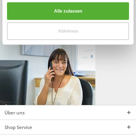
Sprechen Sie uns an, unter:
Wir beraten Sie gerne:
Alle zulassen
Mo - Do, 09:00 - 16:00 Uhr
+49 (0)4244 965 34 04
und Fr, 09:00 - 13:00 Uhr
Ablehnen
vertrieb@topdoors.de
Über uns
Shop Service