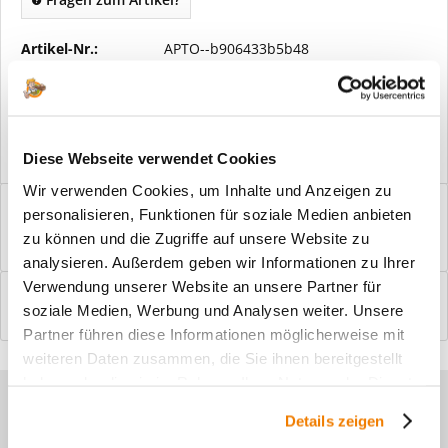
Artikel-Nr.:
APTO--b906433b5b48
Vorteile
Kostenloser Versand ab € 2000,- Bestellwert
Versand mit eigener Spedition
Diese Webseite verwendet Cookies
Wir verwenden Cookies, um Inhalte und Anzeigen zu
Beschreibung
personalisieren, Funktionen für soziale Medien anbieten
Windfangelemente online am Bildschirm konfigurieren und
zu können und die Zugriffe auf unsere Website zu
einbaufertig bestellen. In wenigen...
mehr
analysieren. Außerdem geben wir Informationen zu Ihrer
Verwendung unserer Website an unsere Partner für
Bewertungen
0
soziale Medien, Werbung und Analysen weiter. Unsere
Bewertungen lesen, schreiben und diskutieren...
mehr
Partner führen diese Informationen möglicherweise mit
weiteren Daten zusammen, die Sie ihnen bereitgestellt
haben oder die sie im Rahmen Ihrer Nutzung der Dienste
Sie haben Fragen zu unseren
gesammelt haben.
Details zeigen
Produkten?