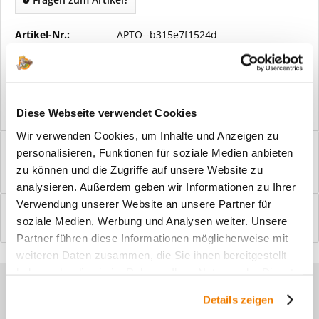
Artikel-Nr.:
APTO--b315e7f1524d
Vorteile
Kostenloser Versand ab € 2000,- Bestellwert
Versand mit eigener Spedition
Diese Webseite verwendet Cookies
Wir verwenden Cookies, um Inhalte und Anzeigen zu
Beschreibung
personalisieren, Funktionen für soziale Medien anbieten
Windfangelemente online am Bildschirm konfigurieren und
zu können und die Zugriffe auf unsere Website zu
einbaufertig bestellen. In wenigen...
mehr
analysieren. Außerdem geben wir Informationen zu Ihrer
Verwendung unserer Website an unsere Partner für
Bewertungen
0
soziale Medien, Werbung und Analysen weiter. Unsere
Bewertungen lesen, schreiben und diskutieren...
mehr
Partner führen diese Informationen möglicherweise mit
weiteren Daten zusammen, die Sie ihnen bereitgestellt
haben oder die sie im Rahmen Ihrer Nutzung der Dienste
Sie haben Fragen zu unseren
gesammelt haben.
Details zeigen
Produkten?