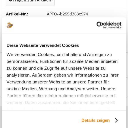
Artikel-Nr.:
APTO--b255d363e974
Vorteile
Kostenloser Versand ab € 2000,- Bestellwert
Versand mit eigener Spedition
Diese Webseite verwendet Cookies
Wir verwenden Cookies, um Inhalte und Anzeigen zu
Beschreibung
personalisieren, Funktionen für soziale Medien anbieten
Windfangelemente online am Bildschirm konfigurieren und
zu können und die Zugriffe auf unsere Website zu
einbaufertig bestellen. In wenigen...
mehr
analysieren. Außerdem geben wir Informationen zu Ihrer
Verwendung unserer Website an unsere Partner für
Bewertungen
0
soziale Medien, Werbung und Analysen weiter. Unsere
Bewertungen lesen, schreiben und diskutieren...
mehr
Partner führen diese Informationen möglicherweise mit
weiteren Daten zusammen, die Sie ihnen bereitgestellt
haben oder die sie im Rahmen Ihrer Nutzung der Dienste
Sie haben Fragen zu unseren
gesammelt haben.
Details zeigen
Produkten?