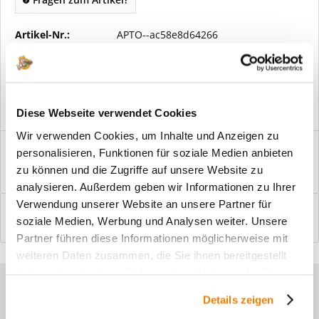
Artikel-Nr.:
APTO--ac58e8d64266
Vorteile
Kostenloser Versand ab € 2000,- Bestellwert
Versand mit eigener Spedition
Diese Webseite verwendet Cookies
Wir verwenden Cookies, um Inhalte und Anzeigen zu
Beschreibung
personalisieren, Funktionen für soziale Medien anbieten
Windfangelemente online am Bildschirm konfigurieren und
zu können und die Zugriffe auf unsere Website zu
einbaufertig bestellen. In wenigen...
mehr
analysieren. Außerdem geben wir Informationen zu Ihrer
Verwendung unserer Website an unsere Partner für
Bewertungen
0
soziale Medien, Werbung und Analysen weiter. Unsere
Bewertungen lesen, schreiben und diskutieren...
mehr
Partner führen diese Informationen möglicherweise mit
weiteren Daten zusammen, die Sie ihnen bereitgestellt
haben oder die sie im Rahmen Ihrer Nutzung der Dienste
Sie haben Fragen zu unseren
gesammelt haben.
Details zeigen
Produkten?