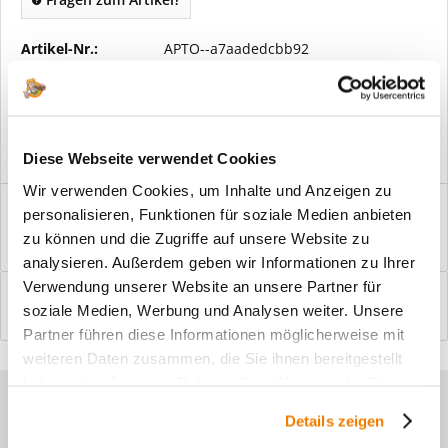
Artikel-Nr.:
APTO--a7aadedcbb92
Vorteile
Kostenloser Versand ab € 2000,- Bestellwert
Versand mit eigener Spedition
Diese Webseite verwendet Cookies
Wir verwenden Cookies, um Inhalte und Anzeigen zu
Beschreibung
personalisieren, Funktionen für soziale Medien anbieten
Windfangelemente online am Bildschirm konfigurieren und
zu können und die Zugriffe auf unsere Website zu
einbaufertig bestellen. In wenigen...
mehr
analysieren. Außerdem geben wir Informationen zu Ihrer
Verwendung unserer Website an unsere Partner für
Bewertungen
0
soziale Medien, Werbung und Analysen weiter. Unsere
Bewertungen lesen, schreiben und diskutieren...
mehr
Partner führen diese Informationen möglicherweise mit
weiteren Daten zusammen, die Sie ihnen bereitgestellt
haben oder die sie im Rahmen Ihrer Nutzung der Dienste
Sie haben Fragen zu unseren
gesammelt haben.
Details zeigen
Produkten?