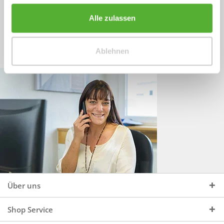
Sprechen Sie uns an, unter:
Wir beraten Sie gerne:
Alle zulassen
Mo - Do, 09:00 - 16:00 Uhr
+49 (0)4244 965 34 04
und Fr, 09:00 - 13:00 Uhr
Ablehnen
vertrieb@topdoors.de
Über uns
Shop Service