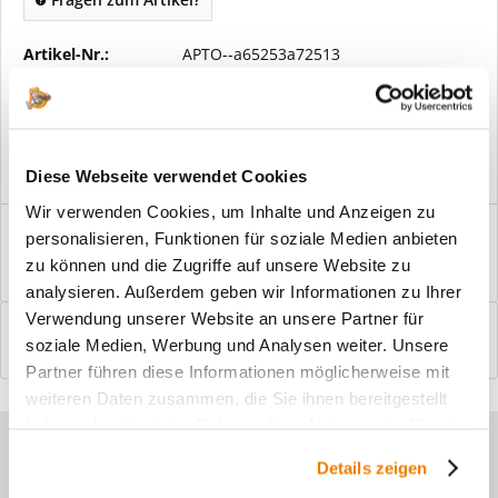
Artikel-Nr.:
APTO--a65253a72513
Vorteile
Kostenloser Versand ab € 2000,- Bestellwert
Versand mit eigener Spedition
Diese Webseite verwendet Cookies
Wir verwenden Cookies, um Inhalte und Anzeigen zu
Beschreibung
personalisieren, Funktionen für soziale Medien anbieten
Windfangelemente online am Bildschirm konfigurieren und
zu können und die Zugriffe auf unsere Website zu
einbaufertig bestellen. In wenigen...
mehr
analysieren. Außerdem geben wir Informationen zu Ihrer
Verwendung unserer Website an unsere Partner für
Bewertungen
0
soziale Medien, Werbung und Analysen weiter. Unsere
Bewertungen lesen, schreiben und diskutieren...
mehr
Partner führen diese Informationen möglicherweise mit
weiteren Daten zusammen, die Sie ihnen bereitgestellt
haben oder die sie im Rahmen Ihrer Nutzung der Dienste
Sie haben Fragen zu unseren
gesammelt haben.
Details zeigen
Produkten?