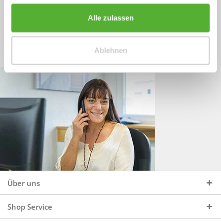
Sprechen Sie uns an, unter:
Wir beraten Sie gerne:
Alle zulassen
Mo - Do, 09:00 - 16:00 Uhr
+49 (0)4244 965 34 04
und Fr, 09:00 - 13:00 Uhr
Ablehnen
vertrieb@topdoors.de
Über uns
Shop Service