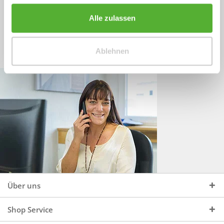
Sprechen Sie uns an, unter:
Wir beraten Sie gerne:
Alle zulassen
Mo - Do, 09:00 - 16:00 Uhr
+49 (0)4244 965 34 04
und Fr, 09:00 - 13:00 Uhr
Ablehnen
vertrieb@topdoors.de
Über uns
Shop Service