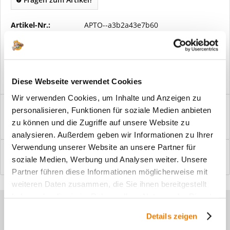
Artikel-Nr.:
APTO--a3b2a43e7b60
Vorteile
Kostenloser Versand ab € 2000,- Bestellwert
Versand mit eigener Spedition
Diese Webseite verwendet Cookies
Wir verwenden Cookies, um Inhalte und Anzeigen zu
Beschreibung
personalisieren, Funktionen für soziale Medien anbieten
Windfangelemente online am Bildschirm konfigurieren und
zu können und die Zugriffe auf unsere Website zu
einbaufertig bestellen. In wenigen...
mehr
analysieren. Außerdem geben wir Informationen zu Ihrer
Verwendung unserer Website an unsere Partner für
Bewertungen
0
soziale Medien, Werbung und Analysen weiter. Unsere
Bewertungen lesen, schreiben und diskutieren...
mehr
Partner führen diese Informationen möglicherweise mit
weiteren Daten zusammen, die Sie ihnen bereitgestellt
haben oder die sie im Rahmen Ihrer Nutzung der Dienste
Sie haben Fragen zu unseren
gesammelt haben.
Details zeigen
Produkten?