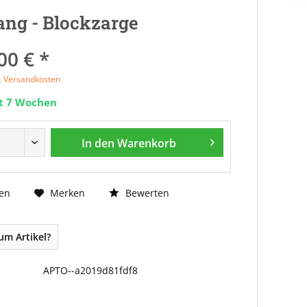
ng - Blockzarge
00 € *
l. Versandkosten
it 7 Wochen
In den
Warenkorb
Bewerten
en
Merken
um Artikel?
APTO--a2019d81fdf8