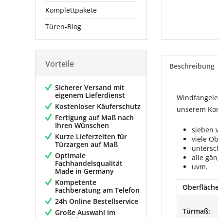
Komplettpakete
Türen-Blog
Vorteile
Beschreibung
Sicherer Versand mit
eigenem Lieferdienst
Windfangelem
Kostenloser Käuferschutz
unserem Konf
Fertigung auf Maß nach
Ihren Wünschen
sieben 
Kurze Lieferzeiten für
viele O
Türzargen auf Maß
untersc
Optimale
alle gä
Fachhandelsqualität
uvm.
Made in Germany
Kompetente
Oberfläche
Fachberatung am Telefon
24h Online Bestellservice
Türmaß:
Große Auswahl im