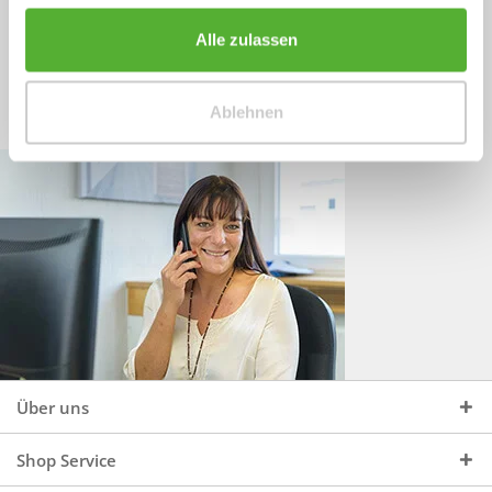
Sprechen Sie uns an, unter:
Wir beraten Sie gerne:
Alle zulassen
Mo - Do, 09:00 - 16:00 Uhr
+49 (0)4244 965 34 04
und Fr, 09:00 - 13:00 Uhr
Ablehnen
vertrieb@topdoors.de
Über uns
Shop Service