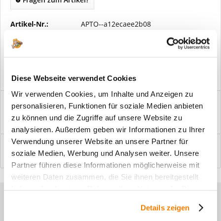
Artikel-Nr.:
APTO--a12ecaee2b08
Vorteile
Kostenloser Versand ab € 2000,- Bestellwert
Versand mit eigener Spedition
Diese Webseite verwendet Cookies
Wir verwenden Cookies, um Inhalte und Anzeigen zu
Beschreibung
personalisieren, Funktionen für soziale Medien anbieten
Windfangelemente online am Bildschirm konfigurieren und
zu können und die Zugriffe auf unsere Website zu
einbaufertig bestellen. In wenigen...
mehr
analysieren. Außerdem geben wir Informationen zu Ihrer
Verwendung unserer Website an unsere Partner für
Bewertungen
0
soziale Medien, Werbung und Analysen weiter. Unsere
Bewertungen lesen, schreiben und diskutieren...
mehr
Partner führen diese Informationen möglicherweise mit
weiteren Daten zusammen, die Sie ihnen bereitgestellt
haben oder die sie im Rahmen Ihrer Nutzung der Dienste
Sie haben Fragen zu unseren
gesammelt haben.
Details zeigen
Produkten?