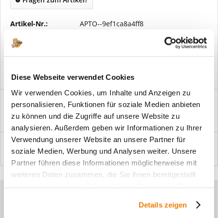
Artikel-Nr.:
APTO--9ef1ca8a4ff8
Vorteile
Kostenloser Versand ab € 2000,- Bestellwert
Versand mit eigener Spedition
Diese Webseite verwendet Cookies
Wir verwenden Cookies, um Inhalte und Anzeigen zu
Beschreibung
personalisieren, Funktionen für soziale Medien anbieten
Windfangelemente online am Bildschirm konfigurieren und
zu können und die Zugriffe auf unsere Website zu
einbaufertig bestellen. In wenigen...
mehr
analysieren. Außerdem geben wir Informationen zu Ihrer
Verwendung unserer Website an unsere Partner für
Bewertungen
0
soziale Medien, Werbung und Analysen weiter. Unsere
Bewertungen lesen, schreiben und diskutieren...
mehr
Partner führen diese Informationen möglicherweise mit
weiteren Daten zusammen, die Sie ihnen bereitgestellt
haben oder die sie im Rahmen Ihrer Nutzung der Dienste
Sie haben Fragen zu unseren
gesammelt haben.
Details zeigen
Produkten?