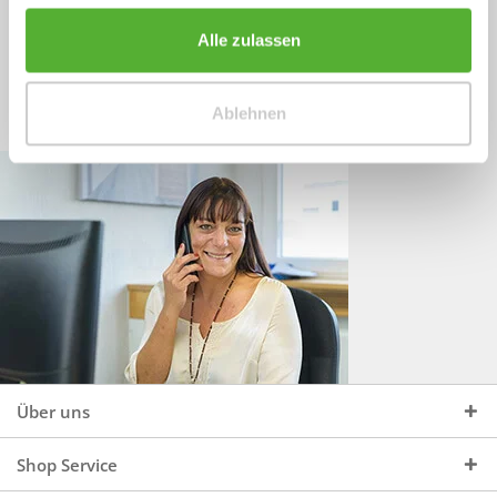
Sprechen Sie uns an, unter:
Wir beraten Sie gerne:
Alle zulassen
Mo - Do, 09:00 - 16:00 Uhr
+49 (0)4244 965 34 04
und Fr, 09:00 - 13:00 Uhr
Ablehnen
vertrieb@topdoors.de
Über uns
Shop Service