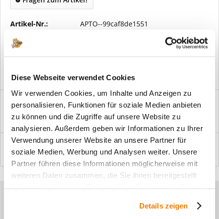
Artikel-Nr.:
APTO--99caf8de1551
Vorteile
Kostenloser Versand ab € 2000,- Bestellwert
Versand mit eigener Spedition
Diese Webseite verwendet Cookies
Wir verwenden Cookies, um Inhalte und Anzeigen zu
Beschreibung
personalisieren, Funktionen für soziale Medien anbieten
Windfangelemente online am Bildschirm konfigurieren und
zu können und die Zugriffe auf unsere Website zu
einbaufertig bestellen. In wenigen...
mehr
analysieren. Außerdem geben wir Informationen zu Ihrer
Verwendung unserer Website an unsere Partner für
Bewertungen
0
soziale Medien, Werbung und Analysen weiter. Unsere
Bewertungen lesen, schreiben und diskutieren...
mehr
Partner führen diese Informationen möglicherweise mit
weiteren Daten zusammen, die Sie ihnen bereitgestellt
haben oder die sie im Rahmen Ihrer Nutzung der Dienste
Sie haben Fragen zu unseren
gesammelt haben.
Details zeigen
Produkten?