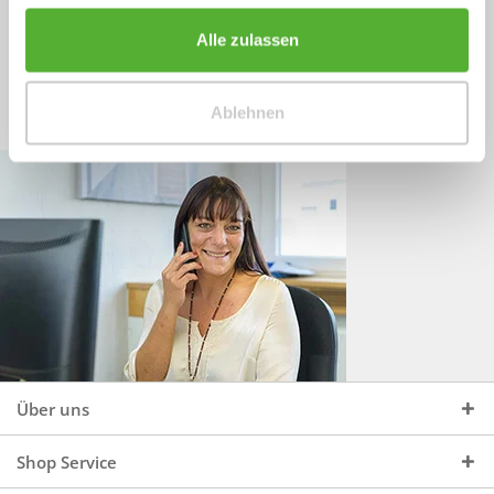
Sprechen Sie uns an, unter:
Wir beraten Sie gerne:
Alle zulassen
Mo - Do, 09:00 - 16:00 Uhr
+49 (0)4244 965 34 04
und Fr, 09:00 - 13:00 Uhr
Ablehnen
vertrieb@topdoors.de
Über uns
Shop Service