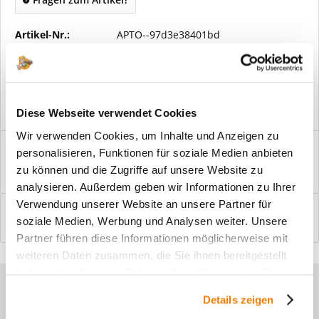
Artikel-Nr.:
APTO--97d3e38401bd
Vorteile
Kostenloser Versand ab € 2000,- Bestellwert
Versand mit eigener Spedition
Diese Webseite verwendet Cookies
Wir verwenden Cookies, um Inhalte und Anzeigen zu
Beschreibung
personalisieren, Funktionen für soziale Medien anbieten
Windfangelemente online am Bildschirm konfigurieren und
zu können und die Zugriffe auf unsere Website zu
einbaufertig bestellen. In wenigen...
mehr
analysieren. Außerdem geben wir Informationen zu Ihrer
Verwendung unserer Website an unsere Partner für
Bewertungen
0
soziale Medien, Werbung und Analysen weiter. Unsere
Bewertungen lesen, schreiben und diskutieren...
mehr
Partner führen diese Informationen möglicherweise mit
weiteren Daten zusammen, die Sie ihnen bereitgestellt
haben oder die sie im Rahmen Ihrer Nutzung der Dienste
Sie haben Fragen zu unseren
gesammelt haben.
Details zeigen
Produkten?