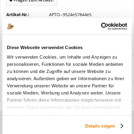
Artikel-Nr.:
APTO--9524e57844e5
Vorteile
Kostenloser Versand ab € 2000,- Bestellwert
Versand mit eigener Spedition
Diese Webseite verwendet Cookies
Wir verwenden Cookies, um Inhalte und Anzeigen zu
Beschreibung
personalisieren, Funktionen für soziale Medien anbieten
Windfangelemente online am Bildschirm konfigurieren und
zu können und die Zugriffe auf unsere Website zu
einbaufertig bestellen. In wenigen...
mehr
analysieren. Außerdem geben wir Informationen zu Ihrer
Verwendung unserer Website an unsere Partner für
Bewertungen
0
soziale Medien, Werbung und Analysen weiter. Unsere
Bewertungen lesen, schreiben und diskutieren...
mehr
Partner führen diese Informationen möglicherweise mit
weiteren Daten zusammen, die Sie ihnen bereitgestellt
haben oder die sie im Rahmen Ihrer Nutzung der Dienste
Sie haben Fragen zu unseren
gesammelt haben.
Details zeigen
Produkten?