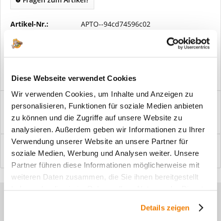
Artikel-Nr.:
APTO--94cd74596c02
Vorteile
Kostenloser Versand ab € 2000,- Bestellwert
Versand mit eigener Spedition
Diese Webseite verwendet Cookies
Wir verwenden Cookies, um Inhalte und Anzeigen zu
Beschreibung
personalisieren, Funktionen für soziale Medien anbieten
Windfangelemente online am Bildschirm konfigurieren und
zu können und die Zugriffe auf unsere Website zu
einbaufertig bestellen. In wenigen...
mehr
analysieren. Außerdem geben wir Informationen zu Ihrer
Verwendung unserer Website an unsere Partner für
Bewertungen
0
soziale Medien, Werbung und Analysen weiter. Unsere
Bewertungen lesen, schreiben und diskutieren...
mehr
Partner führen diese Informationen möglicherweise mit
weiteren Daten zusammen, die Sie ihnen bereitgestellt
haben oder die sie im Rahmen Ihrer Nutzung der Dienste
Sie haben Fragen zu unseren
gesammelt haben.
Details zeigen
Produkten?