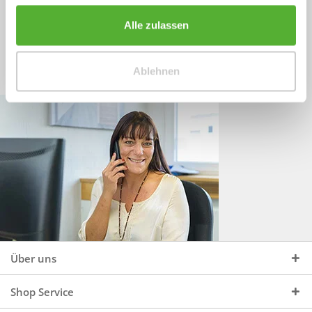
Sprechen Sie uns an, unter:
Wir beraten Sie gerne:
Alle zulassen
Mo - Do, 09:00 - 16:00 Uhr
+49 (0)4244 965 34 04
und Fr, 09:00 - 13:00 Uhr
Ablehnen
vertrieb@topdoors.de
Über uns
Shop Service