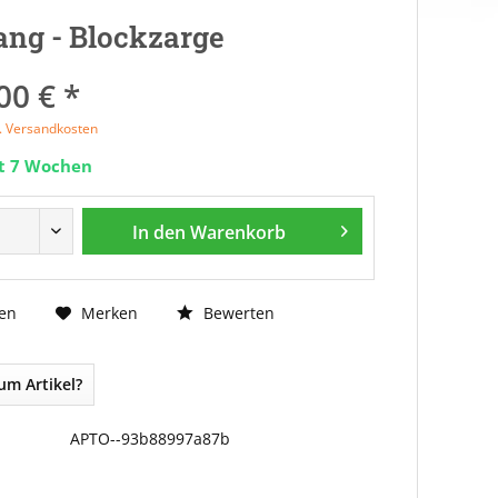
ng - Blockzarge
00 € *
l. Versandkosten
it 7 Wochen
In den
Warenkorb
Bewerten
en
Merken
um Artikel?
APTO--93b88997a87b