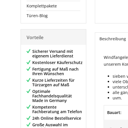
Komplettpakete
Türen-Blog
Vorteile
Beschreibung
Sicherer Versand mit
eigenem Lieferdienst
Windfangelem
Kostenloser Käuferschutz
unserem Konf
Fertigung auf Maß nach
Ihren Wünschen
sieben 
Kurze Lieferzeiten für
viele O
Türzargen auf Maß
untersc
Optimale
alle gä
Fachhandelsqualität
uvm.
Made in Germany
Kompetente
Fachberatung am Telefon
Bauart:
24h Online Bestellservice
Große Auswahl im