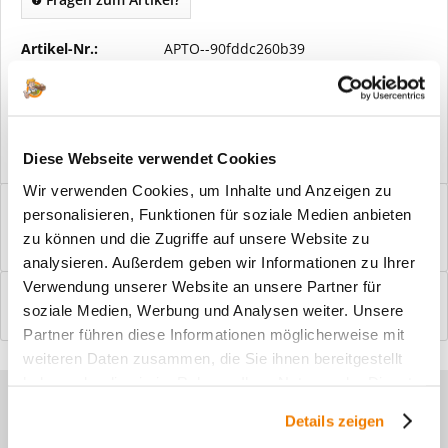
Artikel-Nr.:
APTO--90fddc260b39
Vorteile
Kostenloser Versand ab € 2000,- Bestellwert
Versand mit eigener Spedition
Diese Webseite verwendet Cookies
Wir verwenden Cookies, um Inhalte und Anzeigen zu
Beschreibung
personalisieren, Funktionen für soziale Medien anbieten
Windfangelemente online am Bildschirm konfigurieren und
zu können und die Zugriffe auf unsere Website zu
einbaufertig bestellen. In wenigen...
mehr
analysieren. Außerdem geben wir Informationen zu Ihrer
Verwendung unserer Website an unsere Partner für
Bewertungen
0
soziale Medien, Werbung und Analysen weiter. Unsere
Bewertungen lesen, schreiben und diskutieren...
mehr
Partner führen diese Informationen möglicherweise mit
weiteren Daten zusammen, die Sie ihnen bereitgestellt
haben oder die sie im Rahmen Ihrer Nutzung der Dienste
Sie haben Fragen zu unseren
gesammelt haben.
Details zeigen
Produkten?