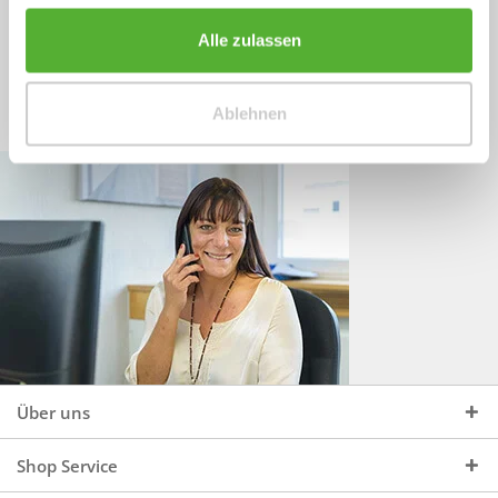
Sprechen Sie uns an, unter:
Wir beraten Sie gerne:
Alle zulassen
Mo - Do, 09:00 - 16:00 Uhr
+49 (0)4244 965 34 04
und Fr, 09:00 - 13:00 Uhr
Ablehnen
vertrieb@topdoors.de
Über uns
Shop Service