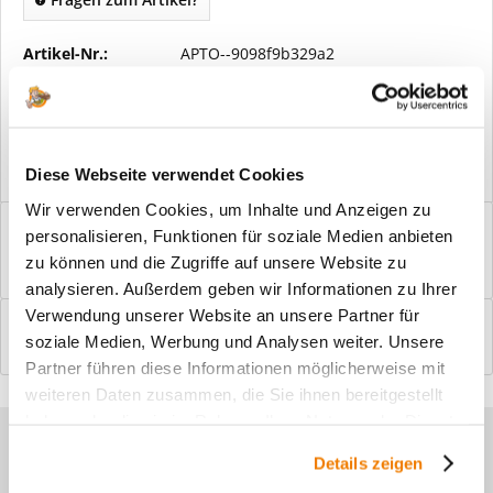
Artikel-Nr.:
APTO--9098f9b329a2
Vorteile
Kostenloser Versand ab € 2000,- Bestellwert
Versand mit eigener Spedition
Diese Webseite verwendet Cookies
Wir verwenden Cookies, um Inhalte und Anzeigen zu
Beschreibung
personalisieren, Funktionen für soziale Medien anbieten
Windfangelemente online am Bildschirm konfigurieren und
zu können und die Zugriffe auf unsere Website zu
einbaufertig bestellen. In wenigen...
mehr
analysieren. Außerdem geben wir Informationen zu Ihrer
Verwendung unserer Website an unsere Partner für
Bewertungen
0
soziale Medien, Werbung und Analysen weiter. Unsere
Bewertungen lesen, schreiben und diskutieren...
mehr
Partner führen diese Informationen möglicherweise mit
weiteren Daten zusammen, die Sie ihnen bereitgestellt
haben oder die sie im Rahmen Ihrer Nutzung der Dienste
Sie haben Fragen zu unseren
gesammelt haben.
Details zeigen
Produkten?