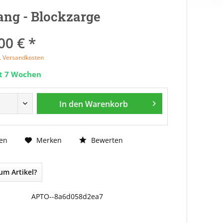
ng - Blockzarge
00 € *
l. Versandkosten
it 7 Wochen
In den
Warenkorb
Bewerten
en
Merken
um Artikel?
APTO--8a6d058d2ea7