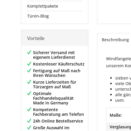
Komplettpakete
Türen-Blog
Vorteile
Beschreibung
Sicherer Versand mit
eigenem Lieferdienst
Windfangelem
Kostenloser Käuferschutz
unserem Konf
Fertigung auf Maß nach
Ihren Wünschen
sieben 
Kurze Lieferzeiten für
viele O
Türzargen auf Maß
untersc
Optimale
alle gä
Fachhandelsqualität
uvm.
Made in Germany
Kompetente
Fachberatung am Telefon
Maße:
24h Online Bestellservice
Verglasung
Große Auswahl im