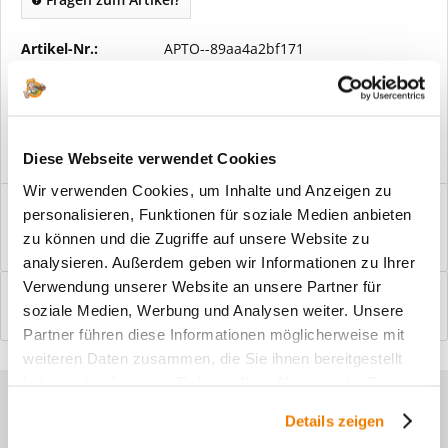
Artikel-Nr.:
APTO--89aa4a2bf171
Vorteile
Kostenloser Versand ab € 2000,- Bestellwert
Versand mit eigener Spedition
Diese Webseite verwendet Cookies
Wir verwenden Cookies, um Inhalte und Anzeigen zu
Beschreibung
personalisieren, Funktionen für soziale Medien anbieten
Windfangelemente online am Bildschirm konfigurieren und
zu können und die Zugriffe auf unsere Website zu
einbaufertig bestellen. In wenigen...
mehr
analysieren. Außerdem geben wir Informationen zu Ihrer
Verwendung unserer Website an unsere Partner für
Bewertungen
0
soziale Medien, Werbung und Analysen weiter. Unsere
Bewertungen lesen, schreiben und diskutieren...
mehr
Partner führen diese Informationen möglicherweise mit
weiteren Daten zusammen, die Sie ihnen bereitgestellt
haben oder die sie im Rahmen Ihrer Nutzung der Dienste
Sie haben Fragen zu unseren
gesammelt haben.
Details zeigen
Produkten?