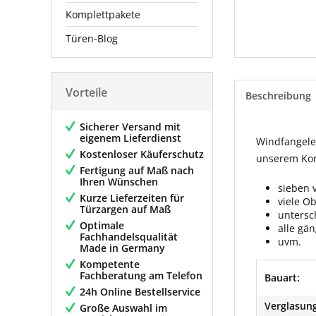
Komplettpakete
Türen-Blog
Vorteile
Beschreibung
Sicherer Versand mit
eigenem Lieferdienst
Windfangelem
Kostenloser Käuferschutz
unserem Konf
Fertigung auf Maß nach
Ihren Wünschen
sieben 
Kurze Lieferzeiten für
viele O
Türzargen auf Maß
untersc
Optimale
alle gä
Fachhandelsqualität
uvm.
Made in Germany
Kompetente
Fachberatung am Telefon
Bauart:
24h Online Bestellservice
Verglasung
Große Auswahl im