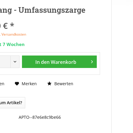
ang - Umfassungszarge
 € *
l. Versandkosten
it 7 Wochen
In den
Warenkorb
Bewerten
en
Merken
um Artikel?
APTO--87e6e8c9be66