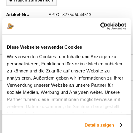
Artikel-Nr.:
APTO--8775d6b44513
Vorteile
Kostenloser Versand ab € 2000,- Bestellwert
Versand mit eigener Spedition
Diese Webseite verwendet Cookies
Wir verwenden Cookies, um Inhalte und Anzeigen zu
Beschreibung
personalisieren, Funktionen für soziale Medien anbieten
Windfangelemente online am Bildschirm konfigurieren und
zu können und die Zugriffe auf unsere Website zu
einbaufertig bestellen. In wenigen...
mehr
analysieren. Außerdem geben wir Informationen zu Ihrer
Verwendung unserer Website an unsere Partner für
Bewertungen
0
soziale Medien, Werbung und Analysen weiter. Unsere
Bewertungen lesen, schreiben und diskutieren...
mehr
Partner führen diese Informationen möglicherweise mit
weiteren Daten zusammen, die Sie ihnen bereitgestellt
haben oder die sie im Rahmen Ihrer Nutzung der Dienste
Sie haben Fragen zu unseren
gesammelt haben.
Details zeigen
Produkten?