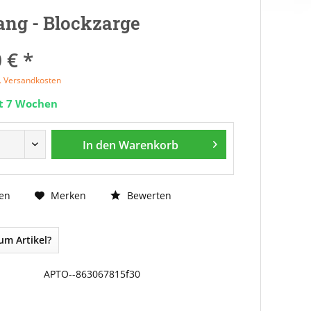
ng - Blockzarge
 € *
l. Versandkosten
it 7 Wochen
In den
Warenkorb
Bewerten
en
Merken
um Artikel?
APTO--863067815f30