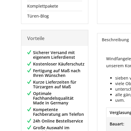
Komplettpakete
Türen-Blog
Vorteile
Beschreibung
Sicherer Versand mit
eigenem Lieferdienst
Windfangelem
Kostenloser Käuferschutz
unserem Konf
Fertigung auf Maß nach
Ihren Wünschen
sieben 
Kurze Lieferzeiten für
viele O
Türzargen auf Maß
untersc
Optimale
alle gä
Fachhandelsqualität
uvm.
Made in Germany
Kompetente
Verglasung
Fachberatung am Telefon
24h Online Bestellservice
Bauart:
Große Auswahl im