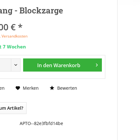
ng - Blockzarge
00 € *
l. Versandkosten
it 7 Wochen
In den
Warenkorb
Bewerten
en
Merken
um Artikel?
APTO--82e3fbfd14be