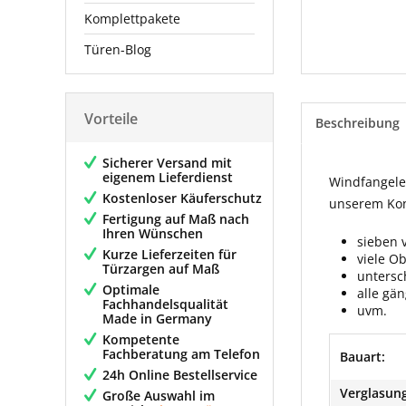
Komplettpakete
Türen-Blog
Vorteile
Beschreibung
Sicherer Versand mit
eigenem Lieferdienst
Windfangelem
Kostenloser Käuferschutz
unserem Konf
Fertigung auf Maß nach
Ihren Wünschen
sieben 
Kurze Lieferzeiten für
viele O
Türzargen auf Maß
untersc
Optimale
alle gä
Fachhandelsqualität
uvm.
Made in Germany
Kompetente
Fachberatung am Telefon
Bauart:
24h Online Bestellservice
Verglasung
Große Auswahl im