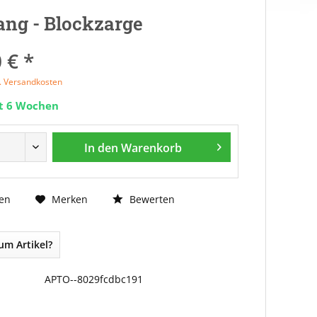
ng - Blockzarge
 € *
l. Versandkosten
it 6 Wochen
In den
Warenkorb
Bewerten
en
Merken
um Artikel?
APTO--8029fcdbc191