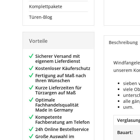
Komplettpakete
Türen-Blog
Vorteile
Beschreibung
Sicherer Versand mit
eigenem Lieferdienst
Windfangelem
Kostenloser Käuferschutz
unserem Konf
Fertigung auf Maß nach
Ihren Wünschen
sieben 
Kurze Lieferzeiten für
viele O
Türzargen auf Maß
untersc
Optimale
alle gä
Fachhandelsqualität
uvm.
Made in Germany
Kompetente
Verglasung
Fachberatung am Telefon
24h Online Bestellservice
Bauart:
Große Auswahl im