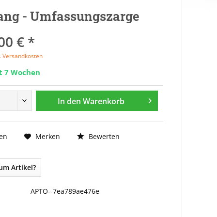
ang - Umfassungszarge
00 € *
l. Versandkosten
it 7 Wochen
In den
Warenkorb
Bewerten
en
Merken
um Artikel?
APTO--7ea789ae476e