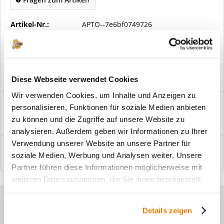
Artikel-Nr.:
APTO--7e6bf0749726
Vorteile
Kostenloser Versand ab € 2000,- Bestellwert
Versand mit eigener Spedition
Diese Webseite verwendet Cookies
Wir verwenden Cookies, um Inhalte und Anzeigen zu
Beschreibung
personalisieren, Funktionen für soziale Medien anbieten
Windfangelemente online am Bildschirm konfigurieren und
zu können und die Zugriffe auf unsere Website zu
einbaufertig bestellen. In wenigen...
mehr
analysieren. Außerdem geben wir Informationen zu Ihrer
Verwendung unserer Website an unsere Partner für
Bewertungen
0
soziale Medien, Werbung und Analysen weiter. Unsere
Bewertungen lesen, schreiben und diskutieren...
mehr
Partner führen diese Informationen möglicherweise mit
weiteren Daten zusammen, die Sie ihnen bereitgestellt
haben oder die sie im Rahmen Ihrer Nutzung der Dienste
Sie haben Fragen zu unseren
gesammelt haben.
Details zeigen
Produkten?