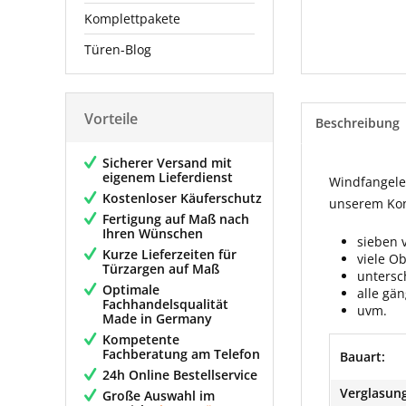
Komplettpakete
Türen-Blog
Vorteile
Beschreibung
Sicherer Versand mit
eigenem Lieferdienst
Windfangelem
Kostenloser Käuferschutz
unserem Konf
Fertigung auf Maß nach
Ihren Wünschen
sieben 
Kurze Lieferzeiten für
viele O
Türzargen auf Maß
untersc
Optimale
alle gä
Fachhandelsqualität
uvm.
Made in Germany
Kompetente
Fachberatung am Telefon
Bauart:
24h Online Bestellservice
Verglasung
Große Auswahl im