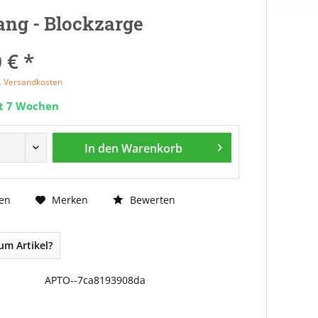
ng - Blockzarge
 € *
l. Versandkosten
it 7 Wochen
In den
Warenkorb
Bewerten
en
Merken
um Artikel?
APTO--7ca8193908da