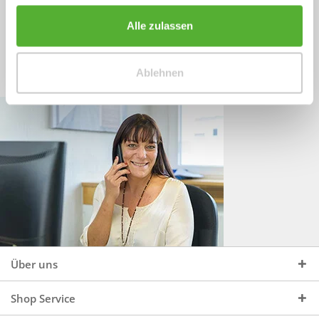
Sprechen Sie uns an, unter:
Wir beraten Sie gerne:
Alle zulassen
Mo - Do, 09:00 - 16:00 Uhr
+49 (0)4244 965 34 04
und Fr, 09:00 - 13:00 Uhr
Ablehnen
vertrieb@topdoors.de
Über uns
Shop Service