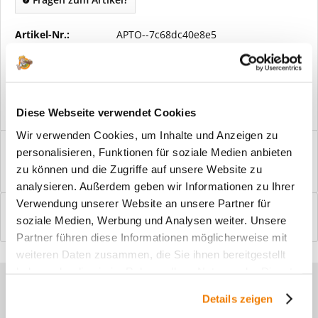
Artikel-Nr.:
APTO--7c68dc40e8e5
Vorteile
Kostenloser Versand ab € 2000,- Bestellwert
Versand mit eigener Spedition
Diese Webseite verwendet Cookies
Wir verwenden Cookies, um Inhalte und Anzeigen zu
Beschreibung
personalisieren, Funktionen für soziale Medien anbieten
Windfangelemente online am Bildschirm konfigurieren und
zu können und die Zugriffe auf unsere Website zu
einbaufertig bestellen. In wenigen...
mehr
analysieren. Außerdem geben wir Informationen zu Ihrer
Verwendung unserer Website an unsere Partner für
Bewertungen
0
soziale Medien, Werbung und Analysen weiter. Unsere
Bewertungen lesen, schreiben und diskutieren...
mehr
Partner führen diese Informationen möglicherweise mit
weiteren Daten zusammen, die Sie ihnen bereitgestellt
haben oder die sie im Rahmen Ihrer Nutzung der Dienste
Sie haben Fragen zu unseren
gesammelt haben.
Details zeigen
Produkten?