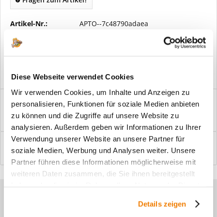
Artikel-Nr.:
APTO--7c48790adaea
Vorteile
Kostenloser Versand ab € 2000,- Bestellwert
Versand mit eigener Spedition
Diese Webseite verwendet Cookies
Wir verwenden Cookies, um Inhalte und Anzeigen zu
Beschreibung
personalisieren, Funktionen für soziale Medien anbieten
Windfangelemente online am Bildschirm konfigurieren und
zu können und die Zugriffe auf unsere Website zu
einbaufertig bestellen. In wenigen...
mehr
analysieren. Außerdem geben wir Informationen zu Ihrer
Verwendung unserer Website an unsere Partner für
Bewertungen
0
soziale Medien, Werbung und Analysen weiter. Unsere
Bewertungen lesen, schreiben und diskutieren...
mehr
Partner führen diese Informationen möglicherweise mit
weiteren Daten zusammen, die Sie ihnen bereitgestellt
haben oder die sie im Rahmen Ihrer Nutzung der Dienste
Sie haben Fragen zu unseren
gesammelt haben.
Details zeigen
Produkten?