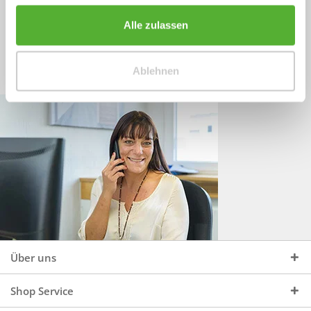
Sprechen Sie uns an, unter:
Wir beraten Sie gerne:
Alle zulassen
Mo - Do, 09:00 - 16:00 Uhr
+49 (0)4244 965 34 04
und Fr, 09:00 - 13:00 Uhr
Ablehnen
vertrieb@topdoors.de
Über uns
Shop Service