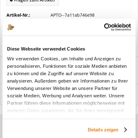
Artikel-Nr.:
APTO--7a11ab746e98
Vorteile
Kostenloser Versand ab € 2000,- Bestellwert
Versand mit eigener Spedition
Diese Webseite verwendet Cookies
Wir verwenden Cookies, um Inhalte und Anzeigen zu
Beschreibung
personalisieren, Funktionen für soziale Medien anbieten
Windfangelemente online am Bildschirm konfigurieren und
zu können und die Zugriffe auf unsere Website zu
einbaufertig bestellen. In wenigen...
mehr
analysieren. Außerdem geben wir Informationen zu Ihrer
Verwendung unserer Website an unsere Partner für
Bewertungen
0
soziale Medien, Werbung und Analysen weiter. Unsere
Bewertungen lesen, schreiben und diskutieren...
mehr
Partner führen diese Informationen möglicherweise mit
weiteren Daten zusammen, die Sie ihnen bereitgestellt
haben oder die sie im Rahmen Ihrer Nutzung der Dienste
Sie haben Fragen zu unseren
gesammelt haben.
Details zeigen
Produkten?