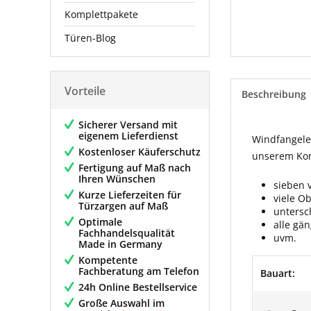
Komplettpakete
Türen-Blog
Vorteile
Beschreibung
Sicherer Versand mit
eigenem Lieferdienst
Windfangelem
Kostenloser Käuferschutz
unserem Konf
Fertigung auf Maß nach
Ihren Wünschen
sieben 
Kurze Lieferzeiten für
viele O
Türzargen auf Maß
untersc
Optimale
alle gä
Fachhandelsqualität
uvm.
Made in Germany
Kompetente
Fachberatung am Telefon
Bauart:
24h Online Bestellservice
Große Auswahl im