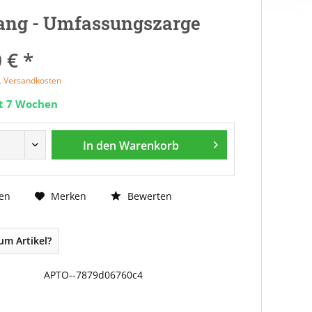
ang - Umfassungszarge
 € *
l. Versandkosten
it 7 Wochen
In den
Warenkorb
Bewerten
en
Merken
um Artikel?
APTO--7879d06760c4