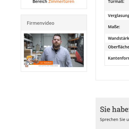
Bereich
Zimmertüren
Türmaß:
Verglasung
Firmenvideo
Maße:
Wandstärk
Oberfläche
Kantenfor
Sie hab
Sprechen Sie u