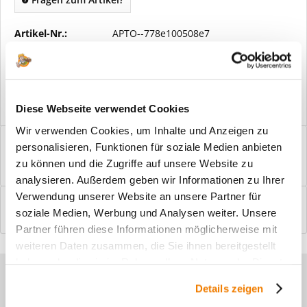
Artikel-Nr.:
APTO--778e100508e7
Vorteile
Kostenloser Versand ab € 2000,- Bestellwert
Versand mit eigener Spedition
Diese Webseite verwendet Cookies
Wir verwenden Cookies, um Inhalte und Anzeigen zu
Beschreibung
personalisieren, Funktionen für soziale Medien anbieten
Windfangelemente online am Bildschirm konfigurieren und
zu können und die Zugriffe auf unsere Website zu
einbaufertig bestellen. In wenigen...
mehr
analysieren. Außerdem geben wir Informationen zu Ihrer
Verwendung unserer Website an unsere Partner für
Bewertungen
0
soziale Medien, Werbung und Analysen weiter. Unsere
Bewertungen lesen, schreiben und diskutieren...
mehr
Partner führen diese Informationen möglicherweise mit
weiteren Daten zusammen, die Sie ihnen bereitgestellt
haben oder die sie im Rahmen Ihrer Nutzung der Dienste
Sie haben Fragen zu unseren
gesammelt haben.
Details zeigen
Produkten?