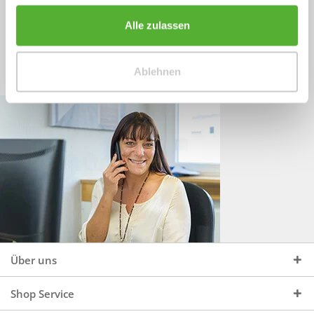
Sprechen Sie uns an, unter:
Wir beraten Sie gerne:
Alle zulassen
Mo - Do, 09:00 - 16:00 Uhr
+49 (0)4244 965 34 04
und Fr, 09:00 - 13:00 Uhr
Ablehnen
vertrieb@topdoors.de
Über uns
Shop Service