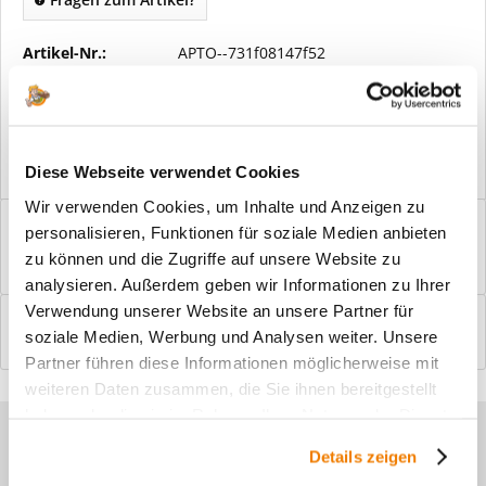
Artikel-Nr.:
APTO--731f08147f52
Vorteile
Kostenloser Versand ab € 2000,- Bestellwert
Versand mit eigener Spedition
Diese Webseite verwendet Cookies
Wir verwenden Cookies, um Inhalte und Anzeigen zu
Beschreibung
personalisieren, Funktionen für soziale Medien anbieten
Windfangelemente online am Bildschirm konfigurieren und
zu können und die Zugriffe auf unsere Website zu
einbaufertig bestellen. In wenigen...
mehr
analysieren. Außerdem geben wir Informationen zu Ihrer
Verwendung unserer Website an unsere Partner für
Bewertungen
0
soziale Medien, Werbung und Analysen weiter. Unsere
Bewertungen lesen, schreiben und diskutieren...
mehr
Partner führen diese Informationen möglicherweise mit
weiteren Daten zusammen, die Sie ihnen bereitgestellt
haben oder die sie im Rahmen Ihrer Nutzung der Dienste
Sie haben Fragen zu unseren
gesammelt haben.
Details zeigen
Produkten?