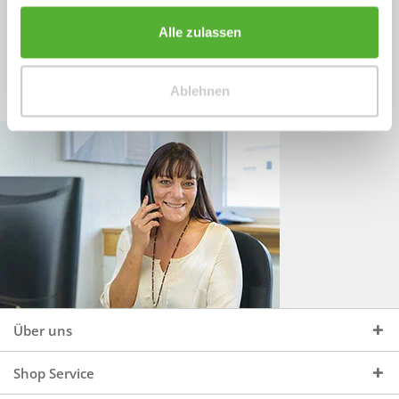
Sprechen Sie uns an, unter:
Wir beraten Sie gerne:
Alle zulassen
Mo - Do, 09:00 - 16:00 Uhr
+49 (0)4244 965 34 04
und Fr, 09:00 - 13:00 Uhr
Ablehnen
vertrieb@topdoors.de
Über uns
Shop Service