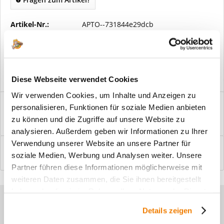
Artikel-Nr.:
APTO--731844e29dcb
Vorteile
Kostenloser Versand ab € 2000,- Bestellwert
Versand mit eigener Spedition
Diese Webseite verwendet Cookies
Wir verwenden Cookies, um Inhalte und Anzeigen zu
Beschreibung
personalisieren, Funktionen für soziale Medien anbieten
Windfangelemente online am Bildschirm konfigurieren und
zu können und die Zugriffe auf unsere Website zu
einbaufertig bestellen. In wenigen...
mehr
analysieren. Außerdem geben wir Informationen zu Ihrer
Verwendung unserer Website an unsere Partner für
Bewertungen
0
soziale Medien, Werbung und Analysen weiter. Unsere
Bewertungen lesen, schreiben und diskutieren...
mehr
Partner führen diese Informationen möglicherweise mit
weiteren Daten zusammen, die Sie ihnen bereitgestellt
haben oder die sie im Rahmen Ihrer Nutzung der Dienste
Sie haben Fragen zu unseren
gesammelt haben.
Details zeigen
Produkten?