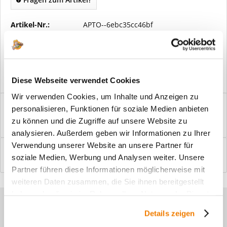
Artikel-Nr.:
APTO--6ebc35cc46bf
Vorteile
Kostenloser Versand ab € 2000,- Bestellwert
Versand mit eigener Spedition
Diese Webseite verwendet Cookies
Wir verwenden Cookies, um Inhalte und Anzeigen zu
Beschreibung
personalisieren, Funktionen für soziale Medien anbieten
Windfangelemente online am Bildschirm konfigurieren und
zu können und die Zugriffe auf unsere Website zu
einbaufertig bestellen. In wenigen...
mehr
analysieren. Außerdem geben wir Informationen zu Ihrer
Verwendung unserer Website an unsere Partner für
Bewertungen
0
soziale Medien, Werbung und Analysen weiter. Unsere
Bewertungen lesen, schreiben und diskutieren...
mehr
Partner führen diese Informationen möglicherweise mit
weiteren Daten zusammen, die Sie ihnen bereitgestellt
haben oder die sie im Rahmen Ihrer Nutzung der Dienste
Sie haben Fragen zu unseren
gesammelt haben.
Details zeigen
Produkten?