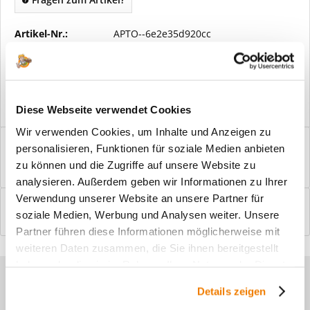
Artikel-Nr.:
APTO--6e2e35d920cc
Vorteile
Kostenloser Versand ab € 2000,- Bestellwert
Versand mit eigener Spedition
Diese Webseite verwendet Cookies
Wir verwenden Cookies, um Inhalte und Anzeigen zu
Beschreibung
personalisieren, Funktionen für soziale Medien anbieten
Windfangelemente online am Bildschirm konfigurieren und
zu können und die Zugriffe auf unsere Website zu
einbaufertig bestellen. In wenigen...
mehr
analysieren. Außerdem geben wir Informationen zu Ihrer
Verwendung unserer Website an unsere Partner für
Bewertungen
0
soziale Medien, Werbung und Analysen weiter. Unsere
Bewertungen lesen, schreiben und diskutieren...
mehr
Partner führen diese Informationen möglicherweise mit
weiteren Daten zusammen, die Sie ihnen bereitgestellt
haben oder die sie im Rahmen Ihrer Nutzung der Dienste
Sie haben Fragen zu unseren
gesammelt haben.
Details zeigen
Produkten?