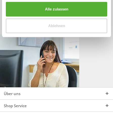
Sprechen Sie uns an, unter:
Wir beraten Sie gerne:
Alle zulassen
Mo - Do, 09:00 - 16:00 Uhr
+49 (0)4244 965 34 04
und Fr, 09:00 - 13:00 Uhr
Ablehnen
vertrieb@topdoors.de
Über uns
Shop Service