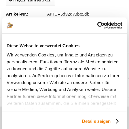
Artikel-Nr.:
APTO--6d92d73be5db
Vorteile
Kostenloser Versand ab € 2000,- Bestellwert
Versand mit eigener Spedition
Diese Webseite verwendet Cookies
Wir verwenden Cookies, um Inhalte und Anzeigen zu
Beschreibung
personalisieren, Funktionen für soziale Medien anbieten
Windfangelemente online am Bildschirm konfigurieren und
zu können und die Zugriffe auf unsere Website zu
einbaufertig bestellen. In wenigen...
mehr
analysieren. Außerdem geben wir Informationen zu Ihrer
Verwendung unserer Website an unsere Partner für
Bewertungen
0
soziale Medien, Werbung und Analysen weiter. Unsere
Bewertungen lesen, schreiben und diskutieren...
mehr
Partner führen diese Informationen möglicherweise mit
weiteren Daten zusammen, die Sie ihnen bereitgestellt
haben oder die sie im Rahmen Ihrer Nutzung der Dienste
Sie haben Fragen zu unseren
gesammelt haben.
Details zeigen
Produkten?