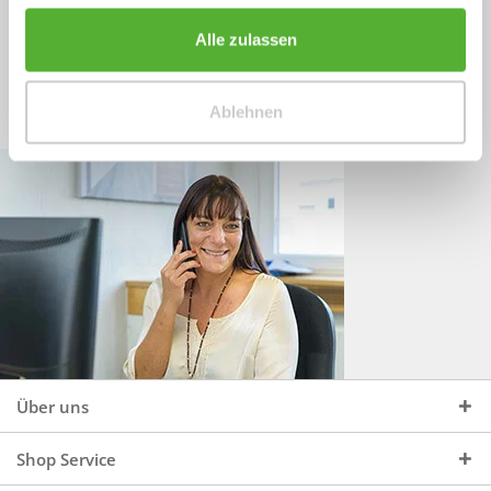
Sprechen Sie uns an, unter:
Wir beraten Sie gerne:
Alle zulassen
Mo - Do, 09:00 - 16:00 Uhr
+49 (0)4244 965 34 04
und Fr, 09:00 - 13:00 Uhr
Ablehnen
vertrieb@topdoors.de
Über uns
Shop Service