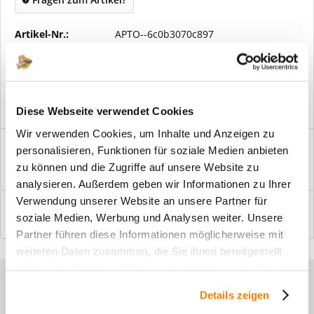
Artikel-Nr.:
APTO--6c0b3070c897
Vorteile
Kostenloser Versand ab € 2000,- Bestellwert
Versand mit eigener Spedition
Diese Webseite verwendet Cookies
Wir verwenden Cookies, um Inhalte und Anzeigen zu
Beschreibung
personalisieren, Funktionen für soziale Medien anbieten
Windfangelemente online am Bildschirm konfigurieren und
zu können und die Zugriffe auf unsere Website zu
einbaufertig bestellen. In wenigen...
mehr
analysieren. Außerdem geben wir Informationen zu Ihrer
Verwendung unserer Website an unsere Partner für
Bewertungen
0
soziale Medien, Werbung und Analysen weiter. Unsere
Bewertungen lesen, schreiben und diskutieren...
mehr
Partner führen diese Informationen möglicherweise mit
weiteren Daten zusammen, die Sie ihnen bereitgestellt
haben oder die sie im Rahmen Ihrer Nutzung der Dienste
Sie haben Fragen zu unseren
gesammelt haben.
Details zeigen
Produkten?