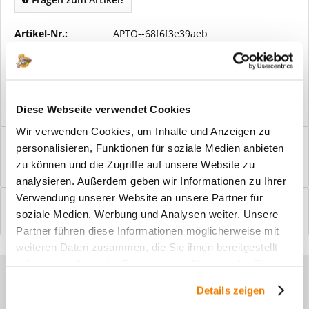
Artikel-Nr.:
APTO--68f6f3e39aeb
Vorteile
Kostenloser Versand ab € 2000,- Bestellwert
Versand mit eigener Spedition
Diese Webseite verwendet Cookies
Wir verwenden Cookies, um Inhalte und Anzeigen zu
Beschreibung
personalisieren, Funktionen für soziale Medien anbieten
Windfangelemente online am Bildschirm konfigurieren und
zu können und die Zugriffe auf unsere Website zu
einbaufertig bestellen. In wenigen...
mehr
analysieren. Außerdem geben wir Informationen zu Ihrer
Verwendung unserer Website an unsere Partner für
Bewertungen
0
soziale Medien, Werbung und Analysen weiter. Unsere
Bewertungen lesen, schreiben und diskutieren...
mehr
Partner führen diese Informationen möglicherweise mit
weiteren Daten zusammen, die Sie ihnen bereitgestellt
haben oder die sie im Rahmen Ihrer Nutzung der Dienste
Sie haben Fragen zu unseren
gesammelt haben.
Details zeigen
Produkten?