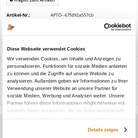
Artikel-Nr.:
APTO--67fd92a557cb
Vorteile
Kostenloser Versand ab € 2000,- Bestellwert
Versand mit eigener Spedition
Diese Webseite verwendet Cookies
Wir verwenden Cookies, um Inhalte und Anzeigen zu
Beschreibung
personalisieren, Funktionen für soziale Medien anbieten
Windfangelemente online am Bildschirm konfigurieren und
zu können und die Zugriffe auf unsere Website zu
einbaufertig bestellen. In wenigen...
mehr
analysieren. Außerdem geben wir Informationen zu Ihrer
Verwendung unserer Website an unsere Partner für
Bewertungen
0
soziale Medien, Werbung und Analysen weiter. Unsere
Bewertungen lesen, schreiben und diskutieren...
mehr
Partner führen diese Informationen möglicherweise mit
weiteren Daten zusammen, die Sie ihnen bereitgestellt
haben oder die sie im Rahmen Ihrer Nutzung der Dienste
Sie haben Fragen zu unseren
gesammelt haben.
Details zeigen
Produkten?