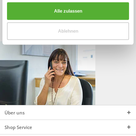
Sprechen Sie uns an, unter:
Wir beraten Sie gerne:
Alle zulassen
Mo - Do, 09:00 - 16:00 Uhr
+49 (0)4244 965 34 04
und Fr, 09:00 - 13:00 Uhr
Ablehnen
vertrieb@topdoors.de
Über uns
Shop Service