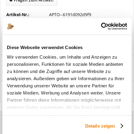
Artikel-Nr.:
APTO--6191d092d9f9
Vorteile
Kostenloser Versand ab € 2000,- Bestellwert
Versand mit eigener Spedition
Diese Webseite verwendet Cookies
Wir verwenden Cookies, um Inhalte und Anzeigen zu
Beschreibung
personalisieren, Funktionen für soziale Medien anbieten
Windfangelemente online am Bildschirm konfigurieren und
zu können und die Zugriffe auf unsere Website zu
einbaufertig bestellen. In wenigen...
mehr
analysieren. Außerdem geben wir Informationen zu Ihrer
Verwendung unserer Website an unsere Partner für
Bewertungen
0
soziale Medien, Werbung und Analysen weiter. Unsere
Bewertungen lesen, schreiben und diskutieren...
mehr
Partner führen diese Informationen möglicherweise mit
weiteren Daten zusammen, die Sie ihnen bereitgestellt
haben oder die sie im Rahmen Ihrer Nutzung der Dienste
Sie haben Fragen zu unseren
gesammelt haben.
Details zeigen
Produkten?