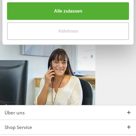
Sprechen Sie uns an, unter:
Wir beraten Sie gerne:
Alle zulassen
Mo - Do, 09:00 - 16:00 Uhr
+49 (0)4244 965 34 04
und Fr, 09:00 - 13:00 Uhr
Ablehnen
vertrieb@topdoors.de
Über uns
Shop Service