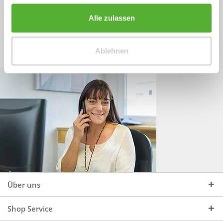
Sprechen Sie uns an, unter:
Wir beraten Sie gerne:
Alle zulassen
Mo - Do, 09:00 - 16:00 Uhr
+49 (0)4244 965 34 04
und Fr, 09:00 - 13:00 Uhr
Ablehnen
vertrieb@topdoors.de
Über uns
Shop Service