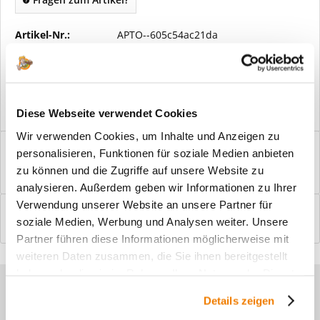
Artikel-Nr.:
APTO--605c54ac21da
Vorteile
Kostenloser Versand ab € 2000,- Bestellwert
Versand mit eigener Spedition
Diese Webseite verwendet Cookies
Wir verwenden Cookies, um Inhalte und Anzeigen zu
Beschreibung
personalisieren, Funktionen für soziale Medien anbieten
Windfangelemente online am Bildschirm konfigurieren und
zu können und die Zugriffe auf unsere Website zu
einbaufertig bestellen. In wenigen...
mehr
analysieren. Außerdem geben wir Informationen zu Ihrer
Verwendung unserer Website an unsere Partner für
Bewertungen
0
soziale Medien, Werbung und Analysen weiter. Unsere
Bewertungen lesen, schreiben und diskutieren...
mehr
Partner führen diese Informationen möglicherweise mit
weiteren Daten zusammen, die Sie ihnen bereitgestellt
haben oder die sie im Rahmen Ihrer Nutzung der Dienste
Sie haben Fragen zu unseren
gesammelt haben.
Details zeigen
Produkten?