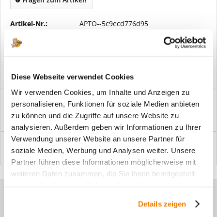
Artikel-Nr.:
APTO--5c9ecd776d95
Vorteile
Kostenloser Versand ab € 2000,- Bestellwert
Versand mit eigener Spedition
Diese Webseite verwendet Cookies
Wir verwenden Cookies, um Inhalte und Anzeigen zu
Beschreibung
personalisieren, Funktionen für soziale Medien anbieten
Windfangelemente online am Bildschirm konfigurieren und
zu können und die Zugriffe auf unsere Website zu
einbaufertig bestellen. In wenigen...
mehr
analysieren. Außerdem geben wir Informationen zu Ihrer
Verwendung unserer Website an unsere Partner für
Bewertungen
0
soziale Medien, Werbung und Analysen weiter. Unsere
Bewertungen lesen, schreiben und diskutieren...
mehr
Partner führen diese Informationen möglicherweise mit
weiteren Daten zusammen, die Sie ihnen bereitgestellt
haben oder die sie im Rahmen Ihrer Nutzung der Dienste
Sie haben Fragen zu unseren
gesammelt haben.
Details zeigen
Produkten?