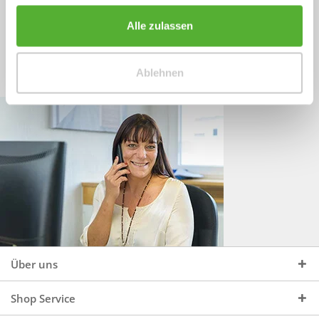
Sprechen Sie uns an, unter:
Wir beraten Sie gerne:
Alle zulassen
Mo - Do, 09:00 - 16:00 Uhr
+49 (0)4244 965 34 04
und Fr, 09:00 - 13:00 Uhr
Ablehnen
vertrieb@topdoors.de
Über uns
Shop Service