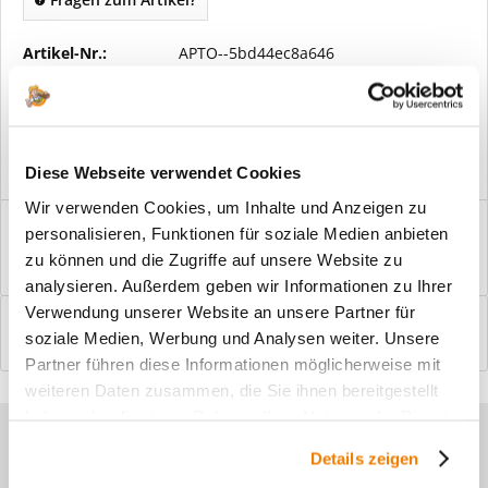
Artikel-Nr.:
APTO--5bd44ec8a646
Vorteile
Kostenloser Versand ab € 2000,- Bestellwert
Versand mit eigener Spedition
Diese Webseite verwendet Cookies
Wir verwenden Cookies, um Inhalte und Anzeigen zu
Beschreibung
personalisieren, Funktionen für soziale Medien anbieten
Windfangelemente online am Bildschirm konfigurieren und
zu können und die Zugriffe auf unsere Website zu
einbaufertig bestellen. In wenigen...
mehr
analysieren. Außerdem geben wir Informationen zu Ihrer
Verwendung unserer Website an unsere Partner für
Bewertungen
0
soziale Medien, Werbung und Analysen weiter. Unsere
Bewertungen lesen, schreiben und diskutieren...
mehr
Partner führen diese Informationen möglicherweise mit
weiteren Daten zusammen, die Sie ihnen bereitgestellt
haben oder die sie im Rahmen Ihrer Nutzung der Dienste
Sie haben Fragen zu unseren
gesammelt haben.
Details zeigen
Produkten?