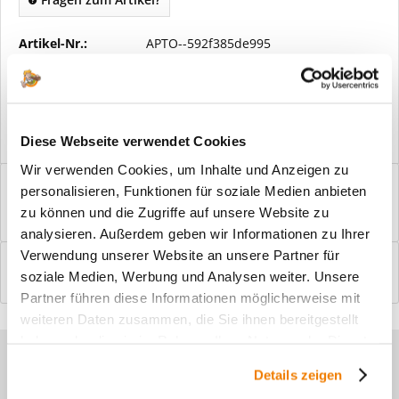
Artikel-Nr.:
APTO--592f385de995
Vorteile
Kostenloser Versand ab € 2000,- Bestellwert
Versand mit eigener Spedition
Diese Webseite verwendet Cookies
Wir verwenden Cookies, um Inhalte und Anzeigen zu
Beschreibung
personalisieren, Funktionen für soziale Medien anbieten
Windfangelemente online am Bildschirm konfigurieren und
zu können und die Zugriffe auf unsere Website zu
einbaufertig bestellen. In wenigen...
mehr
analysieren. Außerdem geben wir Informationen zu Ihrer
Verwendung unserer Website an unsere Partner für
Bewertungen
0
soziale Medien, Werbung und Analysen weiter. Unsere
Bewertungen lesen, schreiben und diskutieren...
mehr
Partner führen diese Informationen möglicherweise mit
weiteren Daten zusammen, die Sie ihnen bereitgestellt
haben oder die sie im Rahmen Ihrer Nutzung der Dienste
Sie haben Fragen zu unseren
gesammelt haben.
Details zeigen
Produkten?