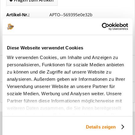
Artikel-Nr.:
APTO--569395e0e32b
Vorteile
Kostenloser Versand ab € 2000,- Bestellwert
Versand mit eigener Spedition
Diese Webseite verwendet Cookies
Wir verwenden Cookies, um Inhalte und Anzeigen zu
Beschreibung
personalisieren, Funktionen für soziale Medien anbieten
Windfangelemente online am Bildschirm konfigurieren und
zu können und die Zugriffe auf unsere Website zu
einbaufertig bestellen. In wenigen...
mehr
analysieren. Außerdem geben wir Informationen zu Ihrer
Verwendung unserer Website an unsere Partner für
Bewertungen
0
soziale Medien, Werbung und Analysen weiter. Unsere
Bewertungen lesen, schreiben und diskutieren...
mehr
Partner führen diese Informationen möglicherweise mit
weiteren Daten zusammen, die Sie ihnen bereitgestellt
haben oder die sie im Rahmen Ihrer Nutzung der Dienste
Sie haben Fragen zu unseren
gesammelt haben.
Details zeigen
Produkten?