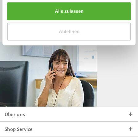
Sprechen Sie uns an, unter:
Wir beraten Sie gerne:
Alle zulassen
Mo - Do, 09:00 - 16:00 Uhr
+49 (0)4244 965 34 04
und Fr, 09:00 - 13:00 Uhr
Ablehnen
vertrieb@topdoors.de
Über uns
Shop Service