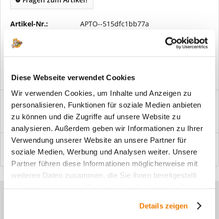
Artikel-Nr.:
APTO--515dfc1bb77a
Vorteile
Kostenloser Versand ab € 2000,- Bestellwert
Versand mit eigener Spedition
Diese Webseite verwendet Cookies
Wir verwenden Cookies, um Inhalte und Anzeigen zu
Beschreibung
personalisieren, Funktionen für soziale Medien anbieten
Windfangelemente online am Bildschirm konfigurieren und
zu können und die Zugriffe auf unsere Website zu
einbaufertig bestellen. In wenigen...
mehr
analysieren. Außerdem geben wir Informationen zu Ihrer
Verwendung unserer Website an unsere Partner für
Bewertungen
0
soziale Medien, Werbung und Analysen weiter. Unsere
Bewertungen lesen, schreiben und diskutieren...
mehr
Partner führen diese Informationen möglicherweise mit
weiteren Daten zusammen, die Sie ihnen bereitgestellt
haben oder die sie im Rahmen Ihrer Nutzung der Dienste
Sie haben Fragen zu unseren
gesammelt haben.
Details zeigen
Produkten?