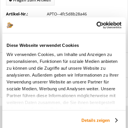
Artikel-Nr.:
APTO--4fc5d8b28a46
Vorteile
Kostenloser Versand ab € 2000,- Bestellwert
Versand mit eigener Spedition
Diese Webseite verwendet Cookies
Wir verwenden Cookies, um Inhalte und Anzeigen zu
Beschreibung
personalisieren, Funktionen für soziale Medien anbieten
Windfangelemente online am Bildschirm konfigurieren und
zu können und die Zugriffe auf unsere Website zu
einbaufertig bestellen. In wenigen...
mehr
analysieren. Außerdem geben wir Informationen zu Ihrer
Verwendung unserer Website an unsere Partner für
Bewertungen
0
soziale Medien, Werbung und Analysen weiter. Unsere
Bewertungen lesen, schreiben und diskutieren...
mehr
Partner führen diese Informationen möglicherweise mit
weiteren Daten zusammen, die Sie ihnen bereitgestellt
haben oder die sie im Rahmen Ihrer Nutzung der Dienste
Sie haben Fragen zu unseren
gesammelt haben.
Details zeigen
Produkten?